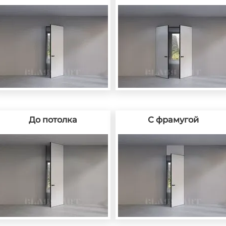
До потолка
С фрамугой