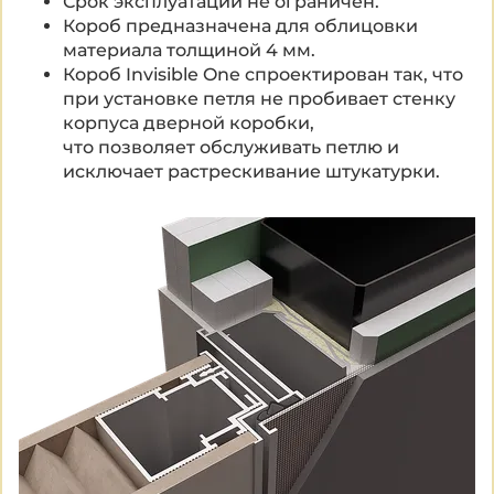
Срок эксплуатации не ограничен.
Короб предназначена для облицовки
материала толщиной 4 мм.
Короб Invisible One спроектирован так, что
при установке петля не пробивает стенку
корпуса дверной коробки,
что позволяет обслуживать петлю и
исключает растрескивание штукатурки.
Акустическое наполнение двери
Состав полотна:
высокопрочная алюминиевая рама, с
фрезеровочными отверстиями под петли и