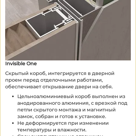
Invisible One
Сотовое наполнение двери
Термоэластопласт (ТЭП)
в отличии от ПВХ
экологически безопасен, проявляет
Скрытый короб, интегрируется в дверной
Состав полотна:
эластичность при низких температурах, более
проем перед отделочными работами,
высокопрочной алюминиевая рама,
стойкий к нагреву, позволяет придать
обеспечивает открывание двери на себя.
фрезеровочными отверстиями под петли и
изделиям легкий вес и добиться минимального
Цельноалюминиевый короб выполнен из
замок
расхода материала, долгий срок службы
анодированного алюминия, с врезкой под
полотно хдф (благодаря своей высокой
благодаря высоким эксплуатационным
петли скрытого монтажа и магнитный
плотности обладает лучшей
характеристикам.
замок, собран и готов к установке.
влагостойкостью)
Не деформируется при изменении
сотовая панель
температуры и влажности.
грунтовка глубокого проникновения