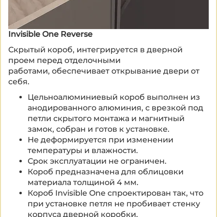
замок
полотно ХДФ (благодаря своей высокой
плотности обладает лучшей
влагостойкостью)
Invisible One Reverse
акустическая панель
Скрытый короб, интегрируется в дверной
грунтовка глубокого проникновения
проем перед отделочными
работами,
обеспечивает открывание двери от
себя.
Цельноалюминиевый короб выполнен из
анодированного алюминия, с врезкой под
петли скрытого монтажа и магнитный
замок, собран и готов к установке.
Не деформируется при изменении
температуры и влажности.
Срок эксплуатации не ограничен.
Короб предназначена для облицовки
материала толщиной 4 мм.
Короб Invisible One спроектирован так, что
при установке петля не пробивает стенку
корпуса дверной коробки,